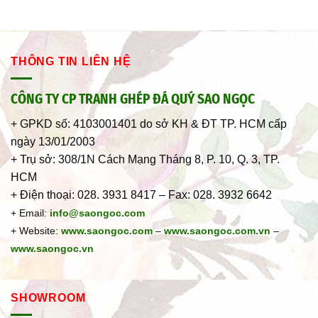
THÔNG TIN LIÊN HỆ
CÔNG TY CP TRANH GHÉP ĐÁ QUÝ SAO NGỌC
+ GPKD số: 4103001401 do sở KH & ĐT TP. HCM cấp
ngày 13/01/2003
+ Trụ sở: 308/1N Cách Mạng Tháng 8, P. 10, Q. 3, TP.
HCM
+ Điện thoại: 028. 3931 8417 – Fax: 028. 3932 6642
+ Email:
info@saongoc.com
+ Website:
www.saongoc.com
–
www.saongoc.com.vn
–
www.saongoc.vn
SHOWROOM